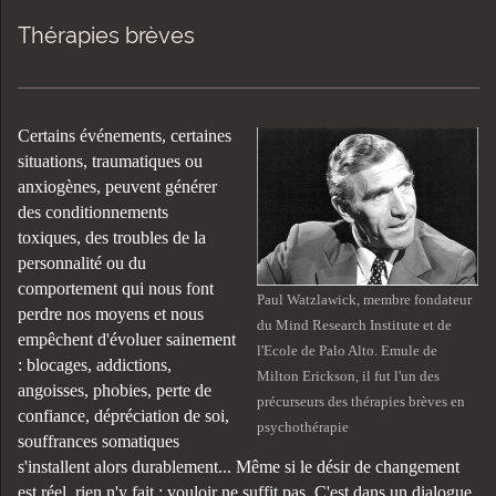
Thérapies brèves
Certains événements, certaines
situations, traumatiques ou
anxiogènes, peuvent générer
des conditionnements
toxiques,
des troubles de la
personnalité ou du
comportement qui nous font
Paul Watzlawick, membre fondateur
perdre nos moyens et nous
du Mind Research Institute et de
empêchent d'évoluer sainement
l'Ecole de Palo Alto. Emule de
:
blocages, addictions,
Milton Erickson, il fut l'un des
angoisses, phobies, perte de
précurseurs des thérapies brèves en
confiance, dépréciation de soi,
psychothérapie
souffrances somatiques
s'installent alors durablement
...
Même si le désir de changement
est réel, rien n'y fait : vouloir ne suffit pas. C'est dans un dialogue