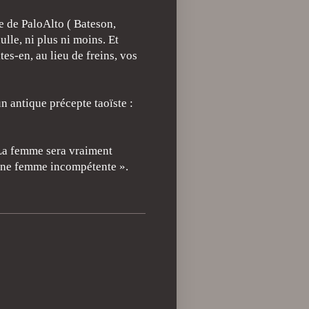
le de PaloAlto ( Bateson,
lle, ni plus ni moins. Et
es-en, au lieu de freins, vos
 antique précepte taoïste :
 La femme sera vraiment
a une femme incompétente ».